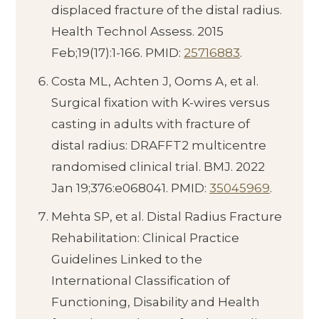
displaced fracture of the distal radius.
Health Technol Assess. 2015
Feb;19(17):1-166. PMID:
25716883
.
Costa ML, Achten J, Ooms A, et al.
Surgical fixation with K-wires versus
casting in adults with fracture of
distal radius: DRAFFT2 multicentre
randomised clinical trial. BMJ. 2022
Jan 19;376:e068041. PMID:
35045969
.
Mehta SP, et al. Distal Radius Fracture
Rehabilitation: Clinical Practice
Guidelines Linked to the
International Classification of
Functioning, Disability and Health