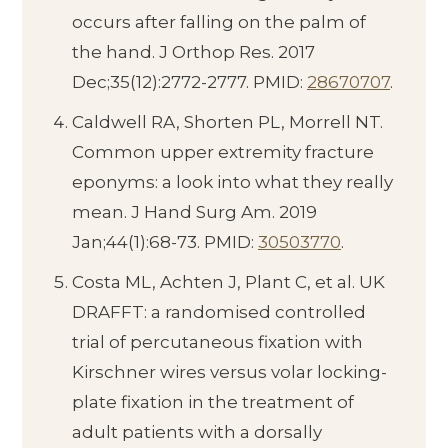
occurs after falling on the palm of
the hand. J Orthop Res. 2017
Dec;35(12):2772-2777. PMID:
28670707
.
Caldwell RA, Shorten PL, Morrell NT.
Common upper extremity fracture
eponyms: a look into what they really
mean. J Hand Surg Am. 2019
Jan;44(1):68-73. PMID:
30503770
.
Costa ML, Achten J, Plant C, et al. UK
DRAFFT: a randomised controlled
trial of percutaneous fixation with
Kirschner wires versus volar locking-
plate fixation in the treatment of
adult patients with a dorsally