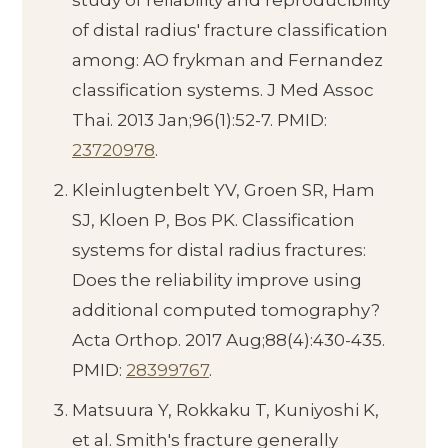
study of reliability and reproducibility
of distal radius' fracture classification
among: AO frykman and Fernandez
classification systems. J Med Assoc
Thai. 2013 Jan;96(1):52-7. PMID:
23720978
.
Kleinlugtenbelt YV, Groen SR, Ham
SJ, Kloen P, Bos PK. Classification
systems for distal radius fractures:
Does the reliability improve using
additional computed tomography?
Acta Orthop. 2017 Aug;88(4):430-435.
PMID:
28399767
.
Matsuura Y, Rokkaku T, Kuniyoshi K,
et al. Smith's fracture generally