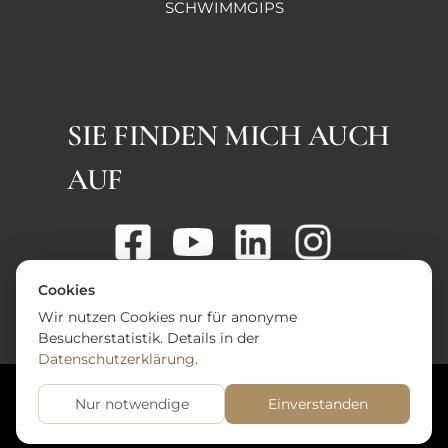
SCHWIMMGIPS
SIE FINDEN MICH AUCH
AUF
Cookies
Wir nutzen Cookies nur für anonyme
Besucherstatistik. Details in der
Datenschutzerklärung
.
© Dr. Georg Bezard, 2026. Website: Bézard
Nur notwendige
Einverstanden
Media GmbH