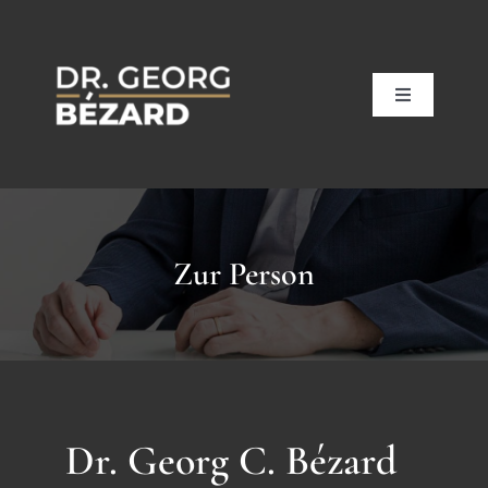
Zum
Inhalt
springen
Toggle
Navigation
Home
Zur Person
Leistungen
Telemedizin
Ordinationen
Dr. Georg C. Bézard