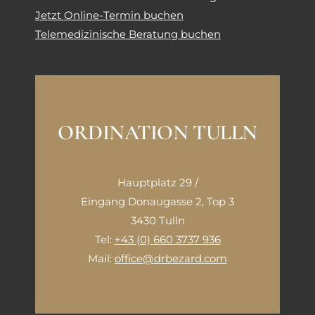
Jetzt Online-Termin buchen
Telemedizinische Beratung buchen
ORDINATION TULLN
Hauptplatz 29 /
Eingang Donaugasse 2, Top 3
3430 Tulln
Tel:
+43 (0) 660 3737 936
Mail:
office@drbezard.com