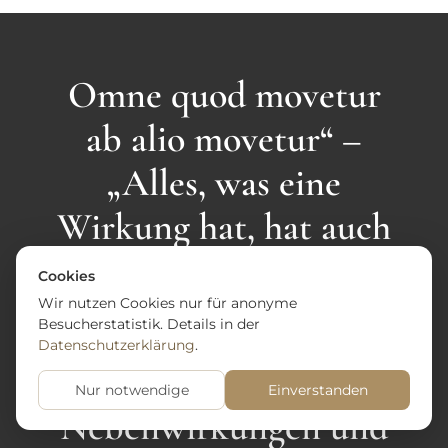
Omne quod movetur
ab alio movetur“ –
„Alles, was eine
Wirkung hat, hat auch
eine Nebenwirkung“
Cookies
Wir nutzen Cookies nur für anonyme
Paracelsus
Besucherstatistik. Details in der
Datenschutzerklärung
.
Nur notwendige
Einverstanden
Nebenwirkungen und