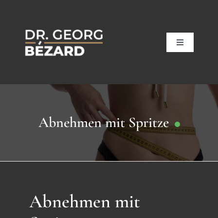
Zum
Inhalt
springen
Toggle
Navigation
Home
Abnehmen mit Spritze
Leistungen
Telemedizin
Ordinationen
Abnehmen mit